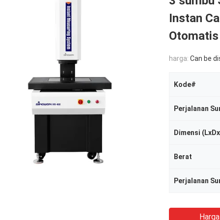
3 sumbu 
Instan Ca
Otomatis
harga:
Can be d
Kode#
Perjalanan Su
Dimensi (LxD
Berat
Perjalanan S
Harga