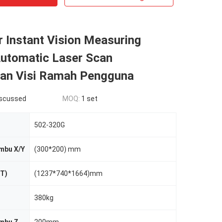
r Instant Vision Measuring
utomatic Laser Scan
an Visi Ramah Pengguna
iscussed
MOQ:
1 set
502-320G
mbu X/Y
(300*200) mm
xT)
(1237*740*1664)mm
380kg