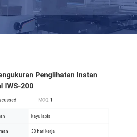
engukuran Penglihatan Instan
al IWS-200
iscussed
MOQ:
1
ian
kayu lapis
iman
30 hari kerja