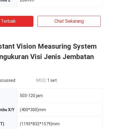
umbu Z
200mm
 Terbaik
Chat Sekarang
stant Vision Measuring System
ngukuran Visi Jenis Jembatan
iscussed
MOQ:
1 set
503-120 jam
mbu X/Y
(400*300)mm
xT)
(1195*832*1579)mm