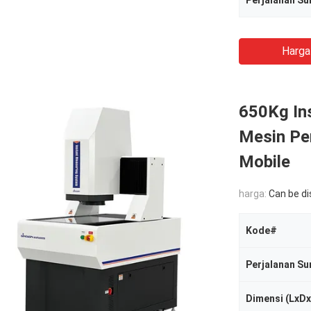
Perjalanan S
Harga
650Kg In
Mesin Pe
Mobile
harga:
Can be d
Kode#
Perjalanan Su
Dimensi (LxD