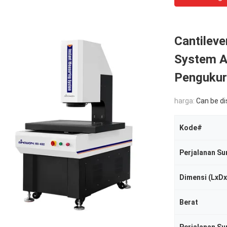
Cantileve
System A
Pengukur
harga:
Can be d
Kode#
Perjalanan Su
Dimensi (LxD
Berat