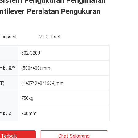
Sistem Pengukuran Penglihatan
ntilever Peralatan Pengukuran
iscussed
MOQ:
1 set
502-320J
mbu X/Y
(500*400) mm
xT)
(1437*940*1664)mm
750kg
umbu Z
200mm
 Terbaik
Chat Sekarang