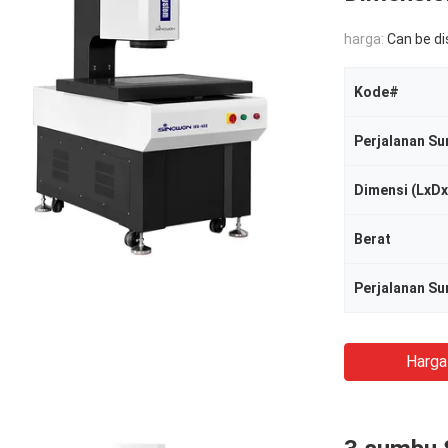
harga:
Can be d
Kode#
Perjalanan Su
Dimensi (LxD
Berat
Perjalanan S
Harga