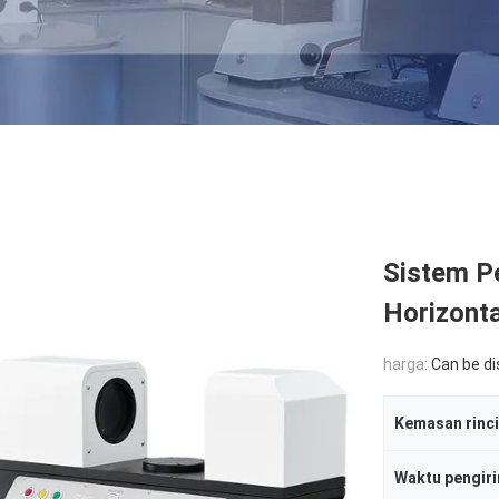
Sistem P
Horizont
harga:
Can be d
Kemasan rinc
Waktu pengir