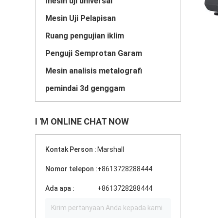
mesin uji universal
Mesin Uji Pelapisan
Ruang pengujian iklim
Penguji Semprotan Garam
Mesin analisis metalografi
pemindai 3d genggam
I 'M ONLINE CHAT NOW
Kontak Person :
Marshall
Nomor telepon :
+8613728288444
Ada apa :
+8613728288444