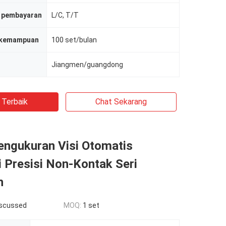
t pembayaran
L/C, T/T
 kemampuan
100 set/bulan
Jiangmen/guangdong
 Terbaik
Chat Sekarang
engukuran Visi Otomatis
 Presisi Non-Kontak Seri
h
iscussed
MOQ:
1 set