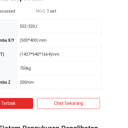
iscussed
MOQ:
1 set
502-320J
mbu X/Y
(500*400) mm
xT)
(1437*940*1664)mm
750kg
umbu Z
200mm
 Terbaik
Chat Sekarang