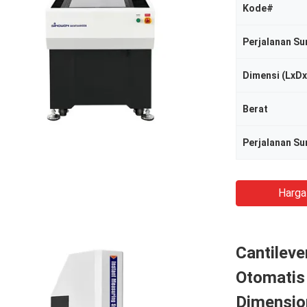
Kode#
Perjalanan Su
Dimensi (LxD
Berat
Perjalanan S
Harga
Cantileve
Otomatis
Dimension