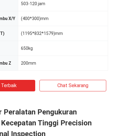
503-120 jam
mbu X/Y
(400*300)mm
xT)
(1195*832*1579)mm
650kg
umbu Z
200mm
 Terbaik
Chat Sekarang
r Peralatan Pengukuran
 Kecepatan Tinggi Precision
al Inspection