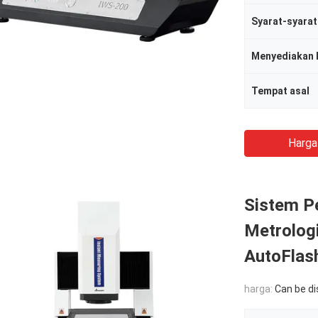
Syarat-syara
Menyediakan
Tempat asal
Harga
Sistem P
Metrologi
AutoFlas
harga:
Can be d