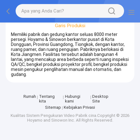
Tur Pabrik
Garis Produksi
Memiliki pabrik dan gedung kantor seluas 8000 meter
persegi. Hoyamo & Sinowon berkantor pusat di Kota
Dongguan, Provinsi Guangdong, Tiongkok, dengan kantor,
ruang pamer, dan ruang pengujian. Pabriknya berlokasi di
Kota Jiangmen. Fasilitas tersebut adalah bangunan 4
lantai, yang mencakup area berbeda seperti ruang inspeksi
QA/QC, bengkel produksi proyektor profil, bengkel produksi
mesin pengukur penglihatan manual dan otomatis, dan
gudang.
Rumah
Tentang
Hubungi
Desktop
kita
kami
Site
Sitemap
Kebijakan Privasi
Kualitas
Sistem Pengukuran Video
Pabrik cina.Copyright © 2026
Hoyamo and Sinowon Inc. All Rights Reserved.