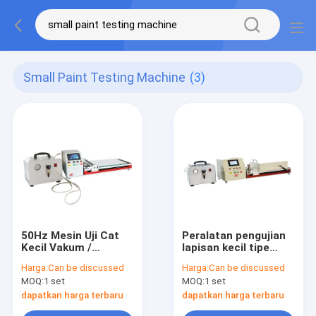
Small Paint Testing Machine
(3)
50Hz Mesin Uji Cat
Peralatan pengujian
Kecil Vakum /
lapisan kecil tipe
PemanasanTipe ST-
komprehensif ST-
Harga:
Can be discussed
Harga:
Can be discussed
5000A
5000AG
MOQ:
1 set
MOQ:
1 set
dapatkan harga terbaru
dapatkan harga terbaru