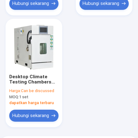
Hubungi sekarang
Hubungi sekarang
Desktop Climate
Testing Chambers
Air Cooled Benchtop
Harga:
Can be discussed
Temperatur Kamar
MOQ:
1 set
Kelembaban
dapatkan harga terbaru
Hubungi sekarang