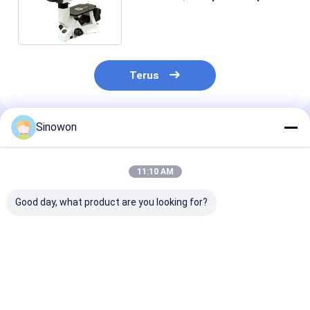
IMS-310 Sistem Optik Infinitif
Terus
Sinowon
Rekomendasi Produk
11:10 AM
Good day, what product are you looking for?
25X - 150X
Mikroskop Video
Mikroskop Opt
Mikroskop Inspeksi
Industri Bermotor
Presisi Tinggi
Optik Mikroskop
27X - 163X
Mikroskop Digi
Pengukuran Fusi
Mikroskop Zoom
Pengukuran D