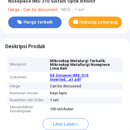
Nosepiece IMS-310 Sistem Optik Infinitif
Harga：Can be discussed
MOQ：1 set
Harga terbaik
Hubungi sekarang
Deskripsi Produk
,
Mikroskop Metalurgi Terbalik
Menyorot
Mikroskop Metallurgi Nosepiece
Lima Kali
D4 Sinowon IMS-310
Dokumen
Inverted...a1.pdf
Harga
Can be discussed
Kemasan rincian
Kayu lapis
Kuantitas min Order
1 set
Menyediakan
100 set/bulan
kemampuan
Lihat Lebih