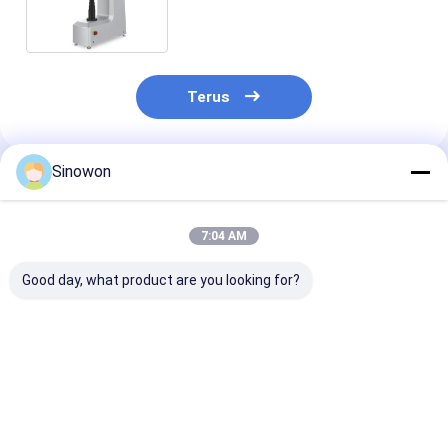
ASTM DIN Konversi Standar
iRock-TR1
Terus
Sinowon
Rekomendasi Produk
7:04 AM
Good day, what product are you looking for?
Turret Otomatis
Universal Portable
Tester Kekera
Vickers Hardness
Hardness Tester
Semi Otomati
Tester Digital Micro
Dynasonic SU-400M
Cerdas Tester
Hardness Tester
Sertifikat CE
Kekerasan Roc
MicroVicky VH1010
Kembar Digita
Harga terbaik
Harga terbaik
Harga terb