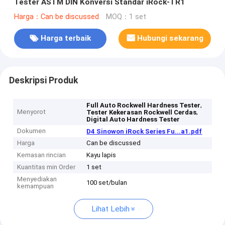
Tester ASTM DIN Konversi Standar iRock-TR1
Harga：Can be discussed
MOQ：1 set
Harga terbaik
Hubungi sekarang
Deskripsi Produk
,
Full Auto Rockwell Hardness Tester
Menyorot
,
Tester Kekerasan Rockwell Cerdas
Digital Auto Hardness Tester
Dokumen
D4 Sinowon iRock Series Fu...a1.pdf
Harga
Can be discussed
Kemasan rincian
Kayu lapis
Kuantitas min Order
1 set
Menyediakan
100 set/bulan
kemampuan
Lihat Lebih