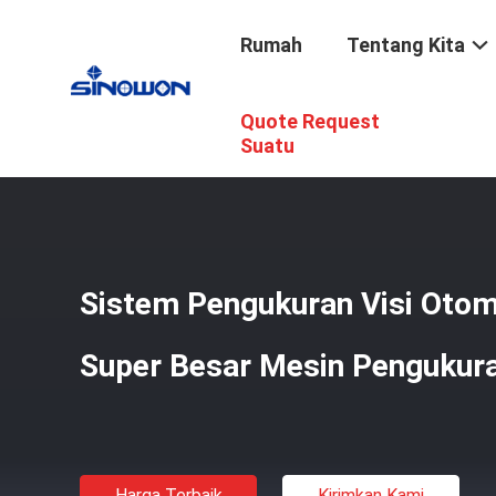
Rumah
Tentang Kita
Quote Request
Rumah
/
Produk
/
Sistem Pengukuran Video
/
Sistem Pen
Suatu
Sistem Pengukuran Visi Otom
Super Besar Mesin Pengukuran
Harga Terbaik
Kirimkan Kami