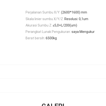
Perjalanan Sumbu X/Y:
(2600*1600) mm
Skala linier sumbu X/Y/Z:
Resolusi: 0,1um
Akurasi Sumbu Z:
≤5,0+L/200(um)
Perangkat Lunak Pengukuran:
saya Mengukur
Berat bersih:
6500kg