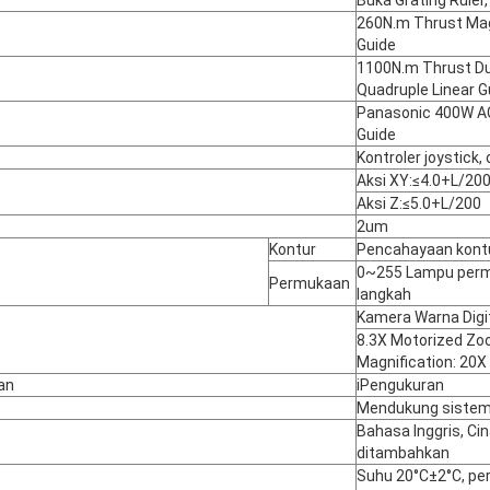
260N.m Thrust Mag
Guide
1100N.m Thrust Du
Quadruple Linear G
Panasonic 400W AC
Guide
Kontroler joystick
Aksi XY:≤4.0+L/20
Aksi Z:≤5.0+L/200
2um
Kontur
Pencahayaan kontu
0~255 Lampu permuk
Permukaan
langkah
Kamera Warna Digita
8.3X Motorized Zoo
Magnification: 20X 
an
iPengukuran
Mendukung sistem 
Bahasa Inggris, Cin
ditambahkan
Suhu 20°C±2°C, pe