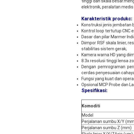
tinggi dan skala besar.men
elektronik, peralatan medi
Karakteristik produk
c
:
Konstruksi jenis jembatan 
Kontrol loop tertutup CNC
Dasar dan pilar Marmer India
Diimpor RSF skala linier, r
stabilitas sistem gerak;
Kamera warna HD yang diim
8.3x resolusi tinggi lensa 
Dengan pemrograman permuk
cerdas penyesuaian cahaya
Fungsi yang kuat dan opera
Opsional MCP Probe dan La
Spesifikasi:
Komoditi
Model
Perjalanan sumbu X/Y (mm
Perjalanan sumbu Z (mm)
Skala linier X/Y/ZAxis (um)