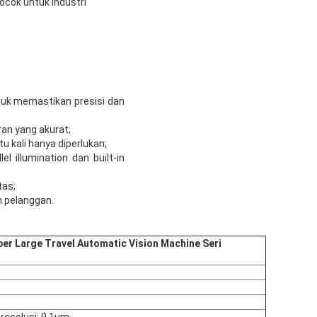
ocok untuk industri
untuk memastikan presisi dan
an yang akurat;
u kali hanya diperlukan;
 illumination dan built-in
tas;
 pelanggan.
per Large Travel Automatic Vision Machine Seri
 resolusi: 0.1um