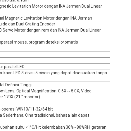
netic Levitation Motor dengan INA Jerman Dual Linear
al Magnetic Levitation Motor dengan INA Jerman
uide dan Dual Grating Encoder
 Servo Motor dengan rem dan INA Jerman Dual Linear
, operasi mouse, program deteksi otomatis
0
r paralel LED
aan LED 8-divisi 5 cincin yang dapat disesuaikan tanpa
l Definisi Tinggi
m Lens; Optical Magnification: 0.6X ~ 5.0X; Video
~ 170X (21 ′′ monitor)
operasi WIN10/11-32/64 bit
a Sederhana, Cina tradisional, bahasa lain dapat
rubahan suhu <1°C/Hr; kelembaban 30%~80%RH; getaran