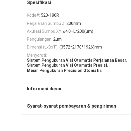
Spesifikasi
Kode#:
523-180R
Perjalanan Sumbu Z:
200mm
Akurasi Sumbu XY:
≤4,0+L/200(um)
Pengulangan:
2um
Dimensi (LxDxT):
(3572*2170*1926)mm
Menyoroti:
,
Sistem Pengukuran Visi Otomatis Perjalanan Besar
,
Sistem Pengukuran Visi Otomatis Presisi
Mesin Pengukuran Precision Otomatis
Informasi dasar
Syarat-syarat pembayaran & pengiriman