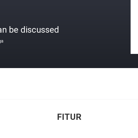
an be discussed
ga
FITUR