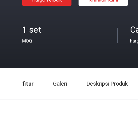
1 set
C
MOQ
har
fitur
Galeri
Deskripsi Produk