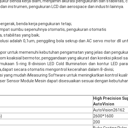
gukur benda kerja diam, menjamin akurasi pengukuran dan stabilitas, c
s dan instrumen, pengukuran LCD dan aerospace dan industri lainnya.
bergerak, benda kerja pengukuran tetap;
 empat sumbu sepenuhnya otomatis, pengukuran otomatis
, stabilitas yang baik;
esolusi adalah 0,1um, penggiling bola sekrup dan AC servo motor dll 
por untuk memenuhi kebutuhan pengamatan yang jelas dan pengukur
zoom koaksial bermotor, penggandaan yang akurat dan koreksi piksel sat
aan 5-ring 8-division LED Cold Illumination dan kontur LED parallel
,dapat secara otomatis mengontrol kecerahan dalam 8-divisi;
si yang mudah iMeasuring Software untuk meningkatkan kontrol kuali
ser Sensor Module Mesin dapat disesuaikan sesuai dengan kebutuhan
High Precision Su
AutoVision
AutoVision26162
)
2600*1600
200
Buka Grating Ruler,