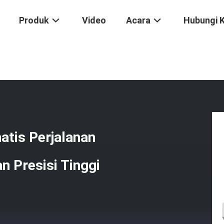
Produk
Video
Acara
Hubungi 
gukuran Visi Otomatis Perjalanan Super Besar Mesin Pengukuran Pres
atis Perjalanan
 Presisi Tinggi