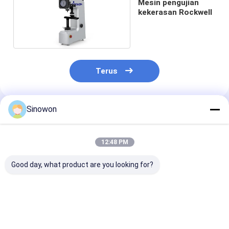
Mesin pengujian
kekerasan Rockwell
Terus
Sinowon
Rekomendasi Produk
12:48 PM
Good day, what product are you looking for?
Turret Otomatis
Universal Portable
Tester Kekera
Vickers Hardness
Hardness Tester
Semi Otomati