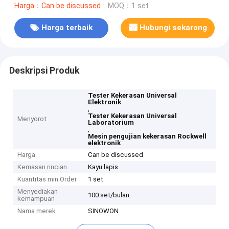
Harga：Can be discussed
MOQ：1 set
Harga terbaik
Hubungi sekarang
Deskripsi Produk
Tester Kekerasan Universal
Elektronik
,
Tester Kekerasan Universal
Menyorot
Laboratorium
,
Mesin pengujian kekerasan Rockwell
elektronik
Harga
Can be discussed
Kemasan rincian
Kayu lapis
Kuantitas min Order
1 set
Menyediakan
100 set/bulan
kemampuan
Nama merek
SINOWON