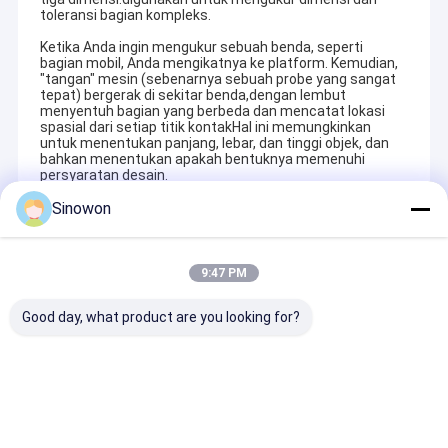
toleransi bagian kompleks.
Ketika Anda ingin mengukur sebuah benda, seperti
bagian mobil, Anda mengikatnya ke platform. Kemudian,
"tangan" mesin (sebenarnya sebuah probe yang sangat
tepat) bergerak di sekitar benda,dengan lembut
menyentuh bagian yang berbeda dan mencatat lokasi
spasial dari setiap titik kontakHal ini memungkinkan
untuk menentukan panjang, lebar, dan tinggi objek, dan
bahkan menentukan apakah bentuknya memenuhi
persyaratan desain.
Sinowon
Recommended Products
9:47 PM
Good day, what product are you looking for?
Mesin Pengukuran
Mesin Pengukuran
Pemindai 3D
Visi Otomatis
Visi Otomatis
Portabel Akura